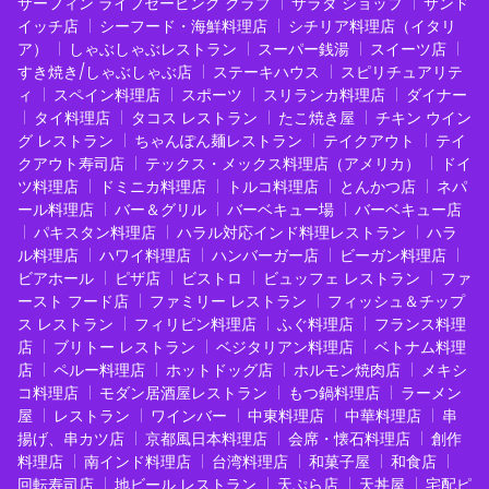
サーフィン ライフセービング クラブ
サラダ ショップ
サンド
イッチ店
シーフード・海鮮料理店
シチリア料理店（イタリ
ア）
しゃぶしゃぶレストラン
スーパー銭湯
スイーツ店
すき焼き/しゃぶしゃぶ店
ステーキハウス
スピリチュアリテ
ィ
スペイン料理店
スポーツ
スリランカ料理店
ダイナー
タイ料理店
タコス レストラン
たこ焼き屋
チキン ウイン
グ レストラン
ちゃんぽん麺レストラン
テイクアウト
テイ
クアウト寿司店
テックス・メックス料理店（アメリカ）
ドイ
ツ料理店
ドミニカ料理店
トルコ料理店
とんかつ店
ネパ
ール料理店
バー＆グリル
バーベキュー場
バーベキュー店
パキスタン料理店
ハラル対応インド料理レストラン
ハラ
ル料理店
ハワイ料理店
ハンバーガー店
ビーガン料理店
ビアホール
ピザ店
ビストロ
ビュッフェ レストラン
ファ
ースト フード店
ファミリー レストラン
フィッシュ＆チップ
ス レストラン
フィリピン料理店
ふぐ料理店
フランス料理
店
ブリトー レストラン
ベジタリアン料理店
ベトナム料理
店
ペルー料理店
ホットドッグ店
ホルモン焼肉店
メキシ
コ料理店
モダン居酒屋レストラン
もつ鍋料理店
ラーメン
屋
レストラン
ワインバー
中東料理店
中華料理店
串
揚げ、串カツ店
京都風日本料理店
会席・懐石料理店
創作
料理店
南インド料理店
台湾料理店
和菓子屋
和食店
回転寿司店
地ビール レストラン
天ぷら店
天丼屋
宅配ピ