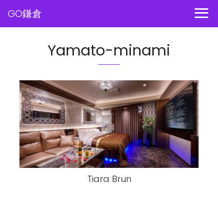
GO鎌倉
Yamato-minami
Tiara Brun