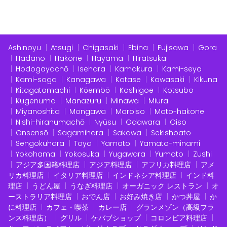
Ashinoyu
Atsugi
Chigasaki
Ebina
Fujisawa
Gora
Hadano
Hakone
Hayama
Hiratsuka
Hodogayachō
Isehara
Kamakura
Kami-seya
Kami-soga
Kanagawa
Katase
Kawasaki
Kikuna
Kitagatamachi
Kōembō
Koshigoe
Kotsubo
Kugenuma
Manazuru
Minawa
Miura
Miyanoshita
Mongawa
Moroiso
Moto-hakone
Nishi-hiranumachō
Nyūsu
Odawara
Oiso
Onsensō
Sagamihara
Sakawa
Sekishoato
Sengokuhara
Toya
Yamato
Yamato-minami
Yokohama
Yokosuka
Yugawara
Yumoto
Zushi
アジア多国籍料理店
アジア料理店
アフリカ料理店
アメ
リカ料理店
イタリア料理店
インドネシア料理店
インド料
理店
うどん屋
うなぎ料理店
オーガニック レストラン
オ
ーストラリア料理店
おでん店
お好み焼き店
かつ丼屋
か
に料理店
カフェ・喫茶
カレー店
グランメゾン（高級フラ
ンス料理店）
グリル
ケバブショップ
コロンビア料理店