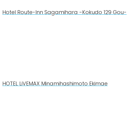
Hotel Route-Inn Sagamihara -Kokudo 129 Gou-
HOTEL LiVEMAX Minamihashimoto Ekimae