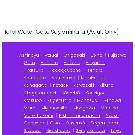
Hotel Water Gate Sagamihara (Adult Only)
Ashinoyu
Atsugi
Chigasaki
Ebina
Fujisawa
Gora
Hadano
Hakone
Hayama
Hiratsuka
Hodogayachō
Isehara
Kamakura
Kami-seya
Kami-soga
Kanagawa
Katase
Kawasaki
Kikuna
Kitagatamachi
Kōembō
Koshigoe
Kotsubo
Kugenuma
Manazuru
Minawa
Miura
Miyanoshita
Mongawa
Moroiso
Moto-hakone
Nishi-hiranumachō
Nyūsu
Odawara
Oiso
Onsensō
Sagamihara
Sakawa
Sekishoato
Sengokuhara
Toya