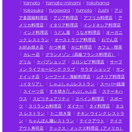
Yamato
Yamato-minami
Yokohama
Yokosuka
Yugawara
Yumoto
Zushi
アジ
ア多国籍料理店
アジア料理店
アフリカ料理店
ア
メリカ料理店
イタリア料理店
インドネシア料理店
インド料理店
うどん屋
うなぎ料理店
オーガニ
ック レストラン
オーストラリア料理店
おでん店
お好み焼き店
かつ丼屋
かに料理店
カフェ・喫茶
カレー店
グランメゾン（高級フランス料理店）
グリル
ケバブショップ
コロンビア料理店
サーフ
ィン ライフセービング クラブ
サラダ ショップ
サン
ドイッチ店
シーフード・海鮮料理店
シチリア料理店
（イタリア）
しゃぶしゃぶレストラン
スーパー銭湯
スイーツ店
すき焼き/しゃぶしゃぶ店
ステーキハ
ウス
スピリチュアリティ
スペイン料理店
スポー
ツ
スリランカ料理店
ダイナー
タイ料理店
タコ
ス レストラン
たこ焼き屋
チキン ウイング レストラ
ン
ちゃんぽん麺レストラン
テイクアウト
テイク
アウト寿司店
テックス・メックス料理店（アメリカ）