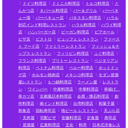
ドイツ料理店
ドミニカ料理店
トルコ料理店
と
んかつ店
ネパール料理店
バー＆グリル
バーベキ
ュー場
バーベキュー店
パキスタン料理店
ハラル
対応インド料理レストラン
ハラル料理店
ハワイ料理
店
ハンバーガー店
ビーガン料理店
ビアホール
ピザ店
ビストロ
ビュッフェ レストラン
ファース
ト フード店
ファミリー レストラン
フィッシュ＆チ
ップス レストラン
フィリピン料理店
ふぐ料理店
フランス料理店
ブリトー レストラン
ベジタリアン
料理店
ベトナム料理店
ペルー料理店
ホットドッ
グ店
ホルモン焼肉店
メキシコ料理店
モダン居酒
屋レストラン
もつ鍋料理店
ラーメン屋
レストラ
ン
ワインバー
中東料理店
中華料理店
串揚げ、
串カツ店
京都風日本料理店
会席・懐石料理店
創
作料理店
南インド料理店
台湾料理店
和菓子屋
和食店
回転寿司店
地ビール レストラン
天ぷら店
天丼屋
宅配ピザ
安徽料理店
定食屋
寿司店
居酒屋
広東料理店
文化
料亭
日本式洋食レス