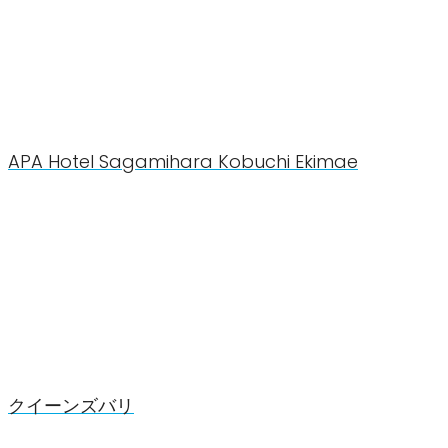
APA Hotel Sagamihara Kobuchi Ekimae
クイーンズバリ