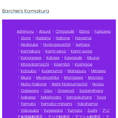
Barchie's Kamakura
Ashinoyu
Atsugi
Chigasaki
Ebina
Fujisawa
Gora
Hadano
Hakone
Hayama
Hiratsuka
Hodogayachō
Isehara
Kamakura
Kami-seya
Kami-soga
Kanagawa
Katase
Kawasaki
Kikuna
Kitagatamachi
Kōembō
Koshigoe
Kotsubo
Kugenuma
Manazuru
Minawa
Miura
Miyanoshita
Mongawa
Moroiso
Moto-hakone
Nishi-hiranumachō
Nyūsu
Odawara
Oiso
Onsensō
Sagamihara
Sakawa
Sekishoato
Sengokuhara
Toya
Yamato
Yamato-minami
Yokohama
Yokosuka
Yugawara
Yumoto
Zushi
アジ
ア多国籍料理店
アジア料理店
アフリカ料理店
ア