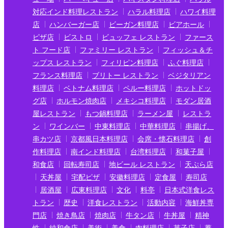
対応インド料理レストラン
ハラル料理店
ハワイ料理
店
ハンバーガー店
ビーガン料理店
ビアホール
ピザ店
ビストロ
ビュッフェ レストラン
ファース
ト フード店
ファミリー レストラン
フィッシュ＆チ
ップス レストラン
フィリピン料理店
ふぐ料理店
フランス料理店
ブリトー レストラン
ベジタリアン
料理店
ベトナム料理店
ペルー料理店
ホットドッ
グ店
ホルモン焼肉店
メキシコ料理店
モダン居酒
屋レストラン
もつ鍋料理店
ラーメン屋
レストラ
ン
ワインバー
中東料理店
中華料理店
串揚げ、
串カツ店
京都風日本料理店
会席・懐石料理店
創
作料理店
南インド料理店
台湾料理店
和菓子屋
和食店
回転寿司店
地ビール レストラン
天ぷら店
天丼屋
宅配ピザ
安徽料理店
定食屋
寿司店
居酒屋
広東料理店
文化
料亭
日本式洋食レス
トラン
歴史
洋食レストラン
活動内容
海鮮丼専
門店
焼き鳥店
焼肉店
牛タン店
牛丼屋
精神