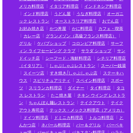
メリカ料理店
イタリア料理店
インドネシア料理店
インド料理店
うどん屋
うなぎ料理店
オーガニ
ック レストラン
オーストラリア料理店
おでん店
お好み焼き店
かつ丼屋
かに料理店
カフェ・喫茶
カレー店
グランメゾン（高級フランス料理店）
グリル
ケバブショップ
コロンビア料理店
サーフ
ィン ライフセービング クラブ
サラダ ショップ
サン
ドイッチ店
シーフード・海鮮料理店
シチリア料理店
（イタリア）
しゃぶしゃぶレストラン
スーパー銭湯
スイーツ店
すき焼き/しゃぶしゃぶ店
ステーキハ
ウス
スピリチュアリティ
スペイン料理店
スポー
ツ
スリランカ料理店
ダイナー
タイ料理店
タコ
ス レストラン
たこ焼き屋
チキン ウイング レストラ
ン
ちゃんぽん麺レストラン
テイクアウト
テイク
アウト寿司店
テックス・メックス料理店（アメリカ）
ドイツ料理店
ドミニカ料理店
トルコ料理店
と
んかつ店
ネパール料理店
バー＆グリル
バーベキ
ュー場
バーベキュー店
パキスタン料理店
ハラル