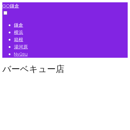
GO鎌倉
鎌倉
横浜
箱根
湯河原
Nyūsu
バーベキュー店