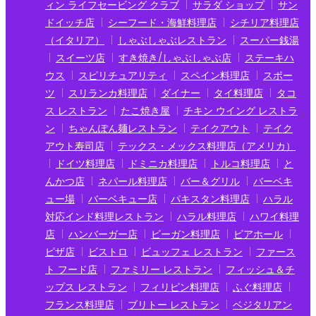
ィン ライフセービング クラブ
サラダ ショップ
サン
ドイッチ店
シーフード・海鮮料理店
シチリア料理店
（イタリア）
しゃぶしゃぶレストラン
スーパー銭湯
スイーツ店
すき焼き/しゃぶしゃぶ店
ステーキハ
ウス
スピリチュアリティ
スペイン料理店
スポー
ツ
スリランカ料理店
ダイナー
タイ料理店
タコ
ス レストラン
たこ焼き屋
チキン ウイング レストラ
ン
ちゃんぽん麺レストラン
テイクアウト
テイク
アウト寿司店
テックス・メックス料理店（アメリカ）
ドイツ料理店
ドミニカ料理店
トルコ料理店
と
んかつ店
ネパール料理店
バー＆グリル
バーベキ
ュー場
バーベキュー店
パキスタン料理店
ハラル
対応インド料理レストラン
ハラル料理店
ハワイ料理
店
ハンバーガー店
ビーガン料理店
ビアホール
ピザ店
ビストロ
ビュッフェ レストラン
ファース
ト フード店
ファミリー レストラン
フィッシュ＆チ
ップス レストラン
フィリピン料理店
ふぐ料理店
フランス料理店
ブリトー レストラン
ベジタリアン