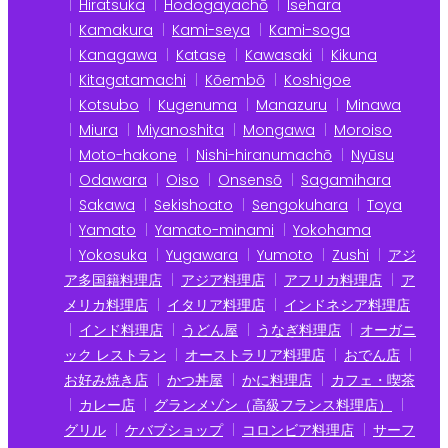
Hiratsuka
Hodogayachō
Isehara
Kamakura
Kami-seya
Kami-soga
Kanagawa
Katase
Kawasaki
Kikuna
Kitagatamachi
Kōembō
Koshigoe
Kotsubo
Kugenuma
Manazuru
Minawa
Miura
Miyanoshita
Mongawa
Moroiso
Moto-hakone
Nishi-hiranumachō
Nyūsu
Odawara
Oiso
Onsensō
Sagamihara
Sakawa
Sekishoato
Sengokuhara
Toya
Yamato
Yamato-minami
Yokohama
Yokosuka
Yugawara
Yumoto
Zushi
アジ
ア多国籍料理店
アジア料理店
アフリカ料理店
ア
メリカ料理店
イタリア料理店
インドネシア料理店
インド料理店
うどん屋
うなぎ料理店
オーガニ
ック レストラン
オーストラリア料理店
おでん店
お好み焼き店
かつ丼屋
かに料理店
カフェ・喫茶
カレー店
グランメゾン（高級フランス料理店）
グリル
ケバブショップ
コロンビア料理店
サーフ