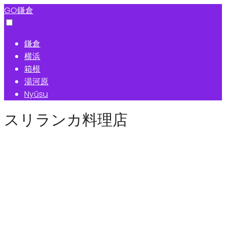
GO鎌倉
鎌倉
横浜
箱根
湯河原
Nyūsu
スリランカ料理店